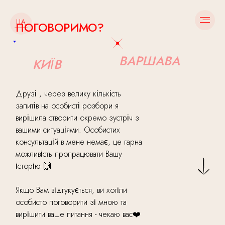
ПОГОВОРИМО?
ВАРШАВА
КИЇВ
Друзі , через велику кількість
запитів на особисті розбори я
вирішила створити окремо зустріч з
вашими ситуаціями. Особистих
консультацій в мене немає, це гарна
можливість пропрацювати Вашу
історію 🙌
Якщо Вам відгукується, ви хотіли
особисто поговорити зі мною та
вирішити ваше питання - чекаю вас❤️