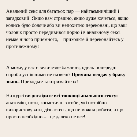
Анальний секс
для багатьох пар
— найтаємничіший і
загадковий.
Якщо вам страшно, якщо дуже хочеться, якщо
колись було боляче або ви непохитно переконані, що ваш
чоловік просто передивився порно і в анальному сексі
немає нічого приємного, – приходьте й переконайтесь у
протилежному!
А може, у вас є величезне бажання, однак попередні
спроби успішними не назвеш?
Причина невдач у браку
знань.
Приходьте та отримайте їх!
На курсі
ви дослідите всі тонкощі анального сексу:
анатомію, пози, косметичні засоби, які потрібно
використовувати, дізнаєтесь, що не можна робити, а що
просто необхідно – і це далеко не все!